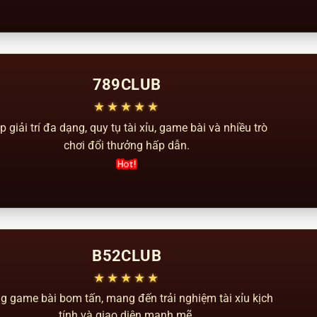
789CLUB
★★★★★
p giải trí đa dạng, quy tụ tài xỉu, game bài và nhiều trò
chơi đổi thưởng hấp dẫn.
B52CLUB
★★★★★
g game bài bom tấn, mang đến trải nghiệm tài xỉu kịch
tính và giao diện mạnh mẽ.