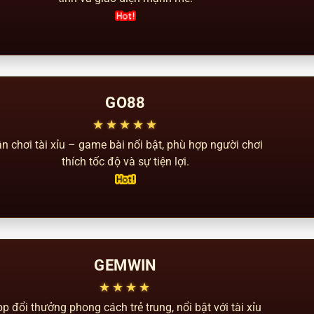
GO88
★★★★★
n chơi tài xỉu – game bài nổi bật, phù hợp người chơi
thích tốc độ và sự tiện lợi.
GEMWIN
★★★★
p đổi thưởng phong cách trẻ trung, nổi bật với tài xỉu