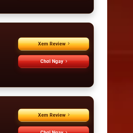
Xem Review
Chơi Ngay
Xem Review
Chơi Ngay