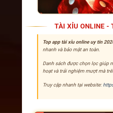
TÀI XỈU ONLINE -
Top app tài xỉu online uy tín 202
nhanh và bảo mật an toàn.
Danh sách được chọn lọc giúp ng
hoạt và trải nghiệm mượt mà trên
Truy cập nhanh tại website:
http