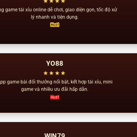
★★★★
g game tài xỉu online dễ chơi, giao diện gọn, tốc độ xử
lý nhanh và tiện dụng.
YO88
★★★★
pp game bài đổi thưởng nổi bật, kết hợp tài xỉu, mini
game và nhiều ưu đãi hấp dẫn.
WIN79