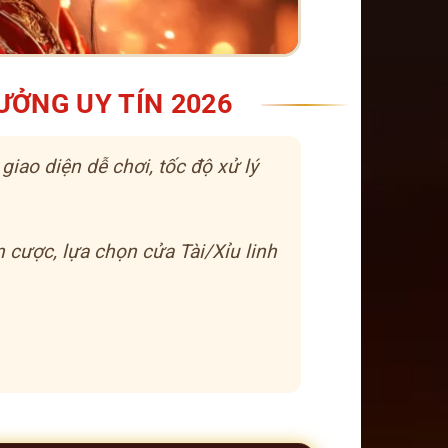
HƯỞNG UY TÍN 2026
giao diện dễ chơi, tốc độ xử lý
 cược, lựa chọn cửa Tài/Xỉu linh