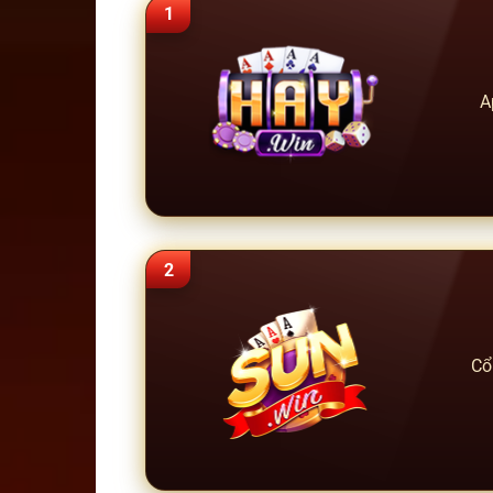
1
A
2
Cổ