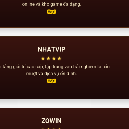
online và kho game đa dạng.
NHATVIP
★★★★
 tảng giải trí cao cấp, tập trung vào trải nghiệm tài xỉu
mượt và dịch vụ ổn định.
ZOWIN