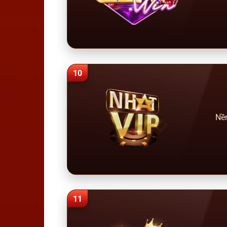
10
Nền
11