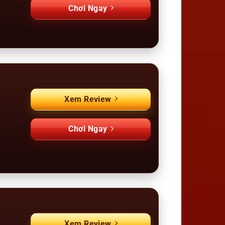
Chơi Ngay
Xem Review
Chơi Ngay
Xem Review