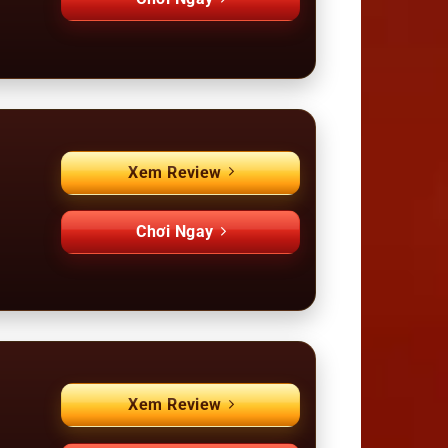
Xem Review
Chơi Ngay
Xem Review