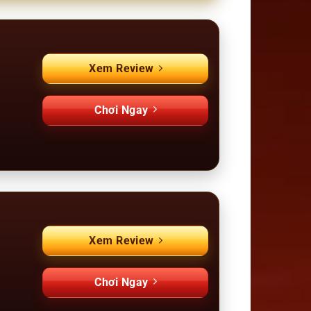
Xem Review
Chơi Ngay
Xem Review
Chơi Ngay