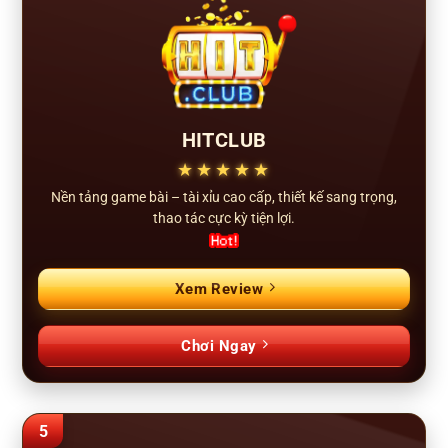
HITCLUB
★★★★★
Nền tảng game bài – tài xỉu cao cấp, thiết kế sang trọng,
thao tác cực kỳ tiện lợi.
Xem Review
Chơi Ngay
5