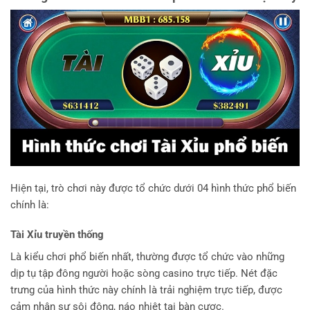
Hiện tại, trò chơi này được tổ chức dưới 04 hình thức phổ biến
chính là:
Tài Xỉu truyền thống
Là kiểu chơi phổ biến nhất, thường được tổ chức vào những
dịp tụ tập đông người hoặc sòng casino trực tiếp. Nét đặc
trưng của hình thức này chính là trải nghiệm trực tiếp, được
cảm nhận sự sôi động, náo nhiệt tại bàn cược.