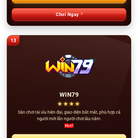
Chơi Ngay
13
WIN79
★★★★
Sân chơi tài xỉu hiện đại, giao diện bắt mắt, phù hợp cả
người mới lẫn người chơi lâu năm.