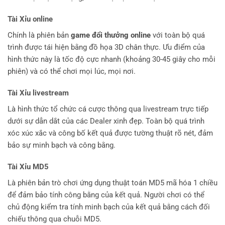
Tài Xỉu online
Chính là phiên bản
game đổi thưởng online
với toàn bộ quá
trình được tái hiện bằng đồ họa 3D chân thực. Ưu điểm của
hình thức này là tốc độ cực nhanh (khoảng 30-45 giây cho mỗi
phiên) và có thể chơi mọi lúc, mọi nơi.
Tài Xỉu livestream
Là hình thức tổ chức cá cược thông qua livestream trực tiếp
dưới sự dẫn dắt của các Dealer xinh đẹp. Toàn bộ quá trình
xóc xúc xắc và công bố kết quả được tường thuật rõ nét, đảm
bảo sự minh bạch và công bằng.
Tài Xỉu MD5
Là phiên bản trò chơi ứng dụng thuật toán MD5 mã hóa 1 chiều
để đảm bảo tính công bằng của kết quả. Người chơi có thể
chủ động kiểm tra tính minh bạch của kết quả bằng cách đối
chiếu thông qua chuỗi MD5.