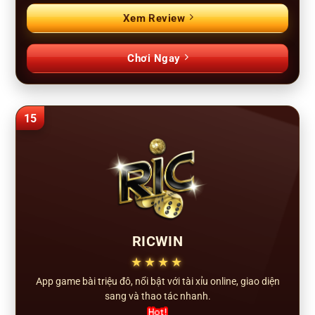
Xem Review
Chơi Ngay
15
RICWIN
★★★★
App game bài triệu đô, nổi bật với tài xỉu online, giao diện
sang và thao tác nhanh.