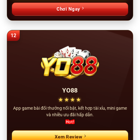
Chơi Ngay
12
YO88
★★★★
App game bài đổi thưởng nổi bật, kết hợp tài xỉu, mini game
và nhiều ưu đãi hấp dẫn.
Xem Review